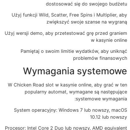
dostosować się do swojego bud
Użyj funkcji Wild, Scatter, Free Spins i Multiplier
zwiększyć swoje szanse na wyg
Użyj wersji demo, aby przetestować grę przed gra
w kasynie on
Pamiętaj o swoim limitie wydatków, aby uni
problemów finanso
Wymagania systemo
W Chicken Road slot w kasynie online, aby grać w
popularny automat, wymagane są następu
systemowe wymaga
System operacyjny: Windows 7 lub nowszy, m
10.12 lub no
Procesor: Intel Core 2 Duo lub nowszy, AMD equiva