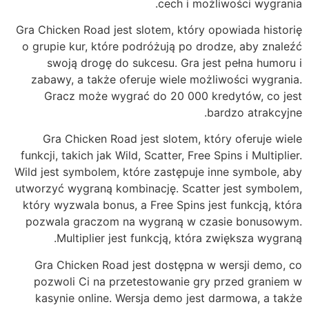
cech i możliwości wygra
Gra Chicken Road jest slotem, który opowiada hist
o grupie kur, które podróżują po drodze, aby zna
swoją drogę do sukcesu. Gra jest pełna humo
zabawy, a także oferuje wiele możliwości wygra
Gracz może wygrać do 20 000 kredytów, co 
bardzo atrakcy
Gra Chicken Road jest slotem, który oferuje w
funkcji, takich jak Wild, Scatter, Free Spins i Multip
Wild jest symbolem, które zastępuje inne symbole,
utworzyć wygraną kombinację. Scatter jest symbo
który wyzwala bonus, a Free Spins jest funkcją, k
pozwala graczom na wygraną w czasie bonuso
Multiplier jest funkcją, która zwiększa wygr
Gra Chicken Road jest dostępna w wersji demo
pozwoli Ci na przetestowanie gry przed grani
kasynie online. Wersja demo jest darmowa, a t