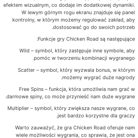
efektem wizualnym, co dodaje im dodatkowej dynam
W lewym górnym rogu ekranu znajduje się p
kontrolny, w którym możemy regulować zakład,
dostosować go do swoich potr
Funkcje gry Chicken Road są następuj
Wild – symbol, który zastępuje inne symbole,
pomóc w tworzeniu kombinacji wygran
Scatter – symbol, który wyzwala bonus, w kt
możemy wygrać duże nagr
Free Spins – funkcja, która umożliwia nam gr
darmowe spiny, co może przynieść nam duże wygr
Multiplier – symbol, który zwiększa nasze wygrane
jest bardzo korzystne dla gra
Warto zauważyć, że gra Chicken Road oferuje
wiele możliwości wygrania, co sprawia, że jest