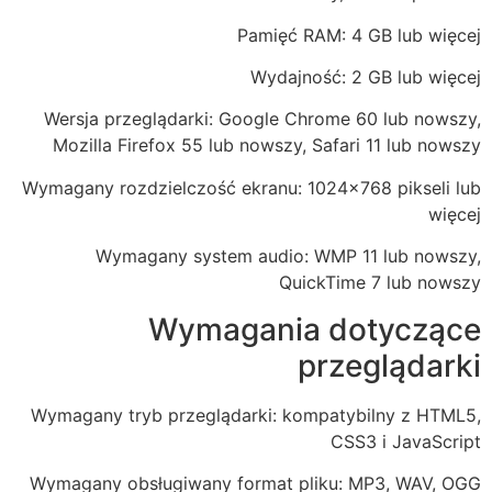
Pamięć RAM: 4 GB lub wi
Wydajność: 2 GB lub wi
Wersja przeglądarki: Google Chrome 60 lub now
Mozilla Firefox 55 lub nowszy, Safari 11 lub no
Wymagany rozdzielczość ekranu: 1024×768 pikseli
wi
Wymagany system audio: WMP 11 lub now
QuickTime 7 lub no
Wymagania dotyczą
przegląda
Wymagany tryb przeglądarki: kompatybilny z HT
CSS3 i JavaSc
Wymagany obsługiwany format pliku: MP3, WAV,