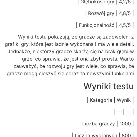
Wyniki testu pokazują, że gracze są zadowole
grafiki gry, która jest ładnie wykonana i ma wiele det
Jednakże, niektórzy gracze skarżą się na brak głę
grze, co sprawia, że jest ona zbyt prosta. W
zauważyć, że rozwoju gry jest wiele, co sprawia
gracze mogą cieszyć się coraz to nowszymi funkcj
Wyniki te
| — |