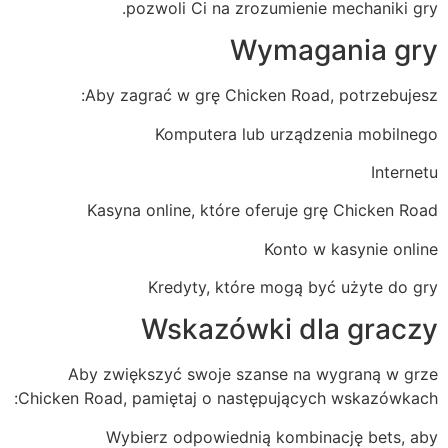
pozwoli Ci na zrozumienie mechaniki 
Wymagania g
Aby zagrać w grę Chicken Road, potrzebuj
Komputera lub urządzenia mobil
Inter
Kasyna online, które oferuje grę Chicken 
Konto w kasynie on
Kredyty, które mogą być użyte do
Wskazówki dla grac
Aby zwiększyć swoje szanse na wygraną w 
Chicken Road, pamiętaj o następujących wskazówk
Wybierz odpowiednią kombinację bets,