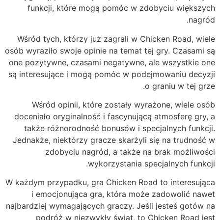
funkcji, które mogą pomóc w zdobyciu więks
nag
Wśród tych, którzy już zagrali w Chicken Road, w
osób wyraziło swoje opinie na temat tej gry. Czasam
one pozytywne, czasami negatywne, ale wszystkie
są interesujące i mogą pomóc w podejmowaniu dec
o graniu w tej 
Wśród opinii, które zostały wyrażone, wiele 
doceniało oryginalność i fascynującą atmosferę gr
także różnorodność bonusów i specjalnych funk
Jednakże, niektórzy gracze skarżyli się na trudno
zdobyciu nagród, a także na brak możliw
wykorzystania specjalnych funk
W każdym przypadku, gra Chicken Road to interesu
i emocjonująca gra, która może zadowolić n
najbardziej wymagających graczy. Jeśli jesteś gotó
podróż w niezwykły świat, to Chicken Road 