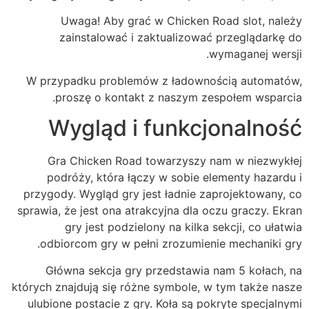
Uwaga! Aby grać w Chicken Road slot, na
zainstalować i zaktualizować przeglądark
wymaganej wer
W przypadku problemów z ładownością automa
proszę o kontakt z naszym zespołem wspar
Wygląd i funkcjonalno
Gra Chicken Road towarzyszy nam w niezwy
podróży, która łączy w sobie elementy hazar
przygody. Wygląd gry jest ładnie zaprojektowany
sprawia, że jest ona atrakcyjna dla oczu graczy. E
gry jest podzielony na kilka sekcji, co uła
odbiorcom gry w pełni zrozumienie mechaniki 
Główna sekcja gry przedstawia nam 5 kołach
których znajdują się różne symbole, w tym także n
ulubione postacie z gry. Koła są pokryte specjal