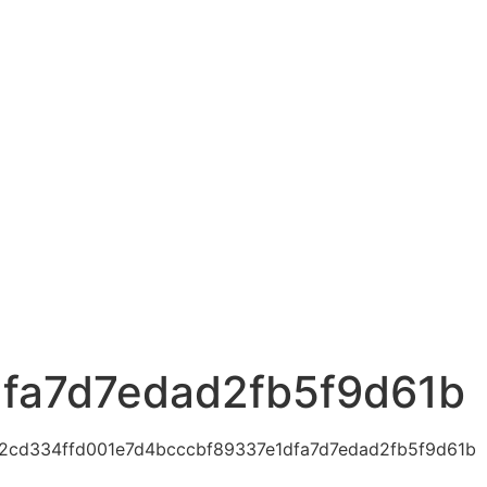
d9c57eea0f494b7362d