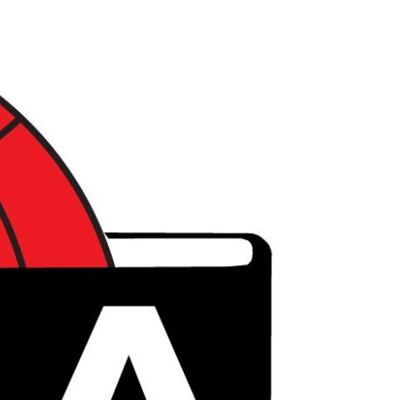
לג
תוכן