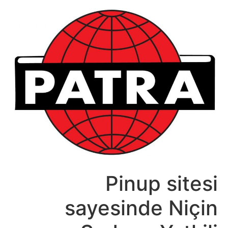
לג
תוכן
Pinup sitesi
sayesinde Niçin